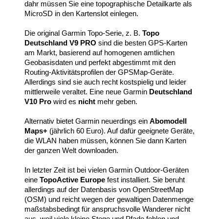
dahr müssen Sie eine topographische Detailkarte als
MicroSD in den Kartenslot einlegen.
Die original Garmin Topo-Serie, z. B.
Topo
Deutschland V9 PRO
sind die besten GPS-Karten
am Markt, basierend auf homogenen amtlichen
Geobasisdaten und perfekt abgestimmt mit den
Routing-Aktivitätsprofilen der GPSMap-Geräte.
Allerdings sind sie auch recht kostspielig und leider
mittlerweile veraltet. Eine neue Garmin
Deutschland
V10 Pro
wird es
nicht
mehr geben.
Alternativ bietet Garmin neuerdings ein
Abomodell
Maps+
(jährlich 60 Euro). Auf dafür geeignete Geräte,
die WLAN haben müssen, können Sie dann Karten
der ganzen Welt downloaden.
In letzter Zeit ist bei vielen Garmin Outdoor-Geräten
eine
TopoActive Europe
fest installiert. Sie beruht
allerdings auf der Datenbasis von OpenStreetMap
(OSM) und reicht wegen der gewaltigen Datenmenge
maßstabsbedingt für anspruchsvolle Wanderer nicht
aus, weil viele kleine Stege und Pfade fehlen und