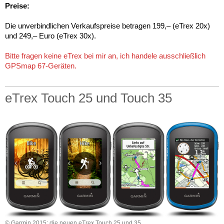
Preise:
Die unverbindlichen Verkaufspreise betragen 199,– (eTrex 20x)
und 249,– Euro (eTrex 30x).
Bitte fragen keine eTrex bei mir an, ich handele ausschließlich
GPSmap 67-Geräten.
eTrex Touch 25 und Touch 35
© Garmin 2015; die neuen eTrex Touch 25 und 35