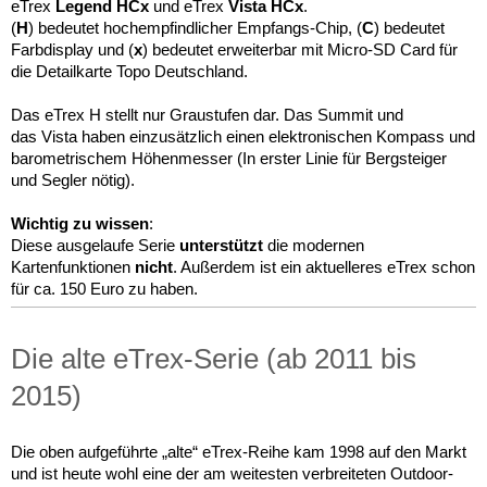
eTrex
Legend HCx
und eTrex
Vista HCx
.
(
H
) bedeutet hochempfindlicher Empfangs-Chip, (
C
) bedeutet
Farbdisplay und (
x
) bedeutet erweiterbar mit Micro-SD Card für
die Detailkarte Topo Deutschland.
Das eTrex H stellt nur Graustufen dar. Das Summit und
das Vista haben einzusätzlich einen elektronischen Kompass und
barometrischem Höhenmesser (In erster Linie für Bergsteiger
und Segler nötig).
Wichtig zu wissen
:
Diese ausgelaufe Serie
unterstützt
die modernen
Kartenfunktionen
nicht
. Außerdem ist ein aktuelleres eTrex schon
für ca. 150 Euro zu haben.
Die alte eTrex-Serie (ab 2011 bis
2015)
Die oben aufgeführte „alte“ eTrex-Reihe kam 1998 auf den Markt
und ist heute wohl eine der am weitesten verbreiteten Outdoor-