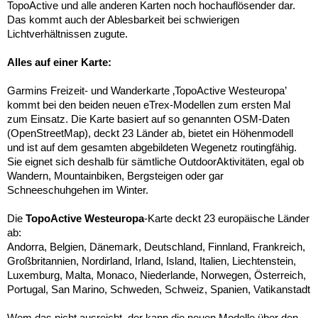
TopoActive und alle anderen Karten noch hochauflösender dar.
Das kommt auch der Ablesbarkeit bei schwierigen
Lichtverhältnissen zugute.
Alles auf einer Karte:
Garmins Freizeit- und Wanderkarte ‚TopoActive Westeuropa’
kommt bei den beiden neuen eTrex-Modellen zum ersten Mal
zum Einsatz. Die Karte basiert auf so genannten OSM-Daten
(OpenStreetMap), deckt 23 Länder ab, bietet ein Höhenmodell
und ist auf dem gesamten abgebildeten Wegenetz routingfähig.
Sie eignet sich deshalb für sämtliche OutdoorAktivitäten, egal ob
Wandern, Mountainbiken, Bergsteigen oder gar
Schneeschuhgehen im Winter.
Die
TopoActive Westeuropa
-Karte deckt 23 europäische Länder
ab:
Andorra, Belgien, Dänemark, Deutschland, Finnland, Frankreich,
Großbritannien, Nordirland, Irland, Island, Italien, Liechtenstein,
Luxemburg, Malta, Monaco, Niederlande, Norwegen, Österreich,
Portugal, San Marino, Schweden, Schweiz, Spanien, Vatikanstadt
Wem das nicht ausreicht, der kann die neuen Modelle über den