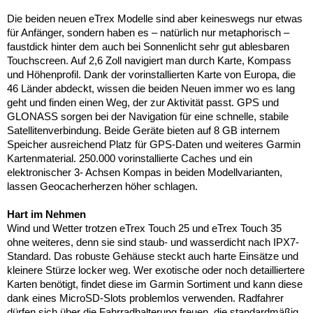
Die beiden neuen eTrex Modelle sind aber keineswegs nur etwas
für Anfänger, sondern haben es – natürlich nur metaphorisch –
faustdick hinter dem auch bei Sonnenlicht sehr gut ablesbaren
Touchscreen. Auf 2,6 Zoll navigiert man durch Karte, Kompass
und Höhenprofil. Dank der vorinstallierten Karte von Europa, die
46 Länder abdeckt, wissen die beiden Neuen immer wo es lang
geht und finden einen Weg, der zur Aktivität passt. GPS und
GLONASS sorgen bei der Navigation für eine schnelle, stabile
Satellitenverbindung. Beide Geräte bieten auf 8 GB internem
Speicher ausreichend Platz für GPS-Daten und weiteres Garmin
Kartenmaterial. 250.000 vorinstallierte Caches und ein
elektronischer 3- Achsen Kompas in beiden Modellvarianten,
lassen Geocacherherzen höher schlagen.
Hart im Nehmen
Wind und Wetter trotzen eTrex Touch 25 und eTrex Touch 35
ohne weiteres, denn sie sind staub- und wasserdicht nach IPX7-
Standard. Das robuste Gehäuse steckt auch harte Einsätze und
kleinere Stürze locker weg. Wer exotische oder noch detailliertere
Karten benötigt, findet diese im Garmin Sortiment und kann diese
dank eines MicroSD-Slots problemlos verwenden. Radfahrer
dürfen sich über die Fahrradhalterung freuen, die standardmäßig